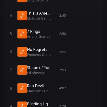
Lady Gaga, Bradley Cooper
This is America
4
3:45
Childish Gambino
7 Rings
5
2:58
Ariana Grande
No Regrets
6
3:22
Eminem, Don Toliver
Shape of You
7
3:53
Ed Sheeran
Rap Devil
8
4:02
Machine Gun Kelly
Blinding Lights
9
3:20