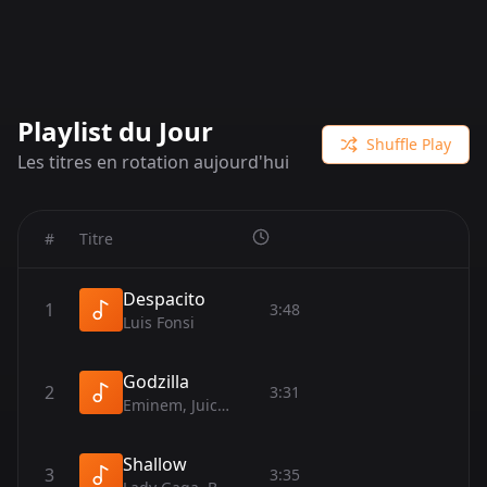
Playlist du Jour
Shuffle Play
Les titres en rotation aujourd'hui
#
Titre
Despacito
1
3:48
Luis Fonsi
Godzilla
2
3:31
Eminem, Juice WRLD
Shallow
3
3:35