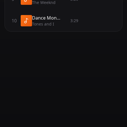
The Weeknd
Dance Monkey
10
3:29
Tones and I